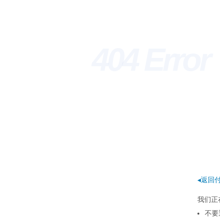
404 Erro
◂返回
我们正
不要