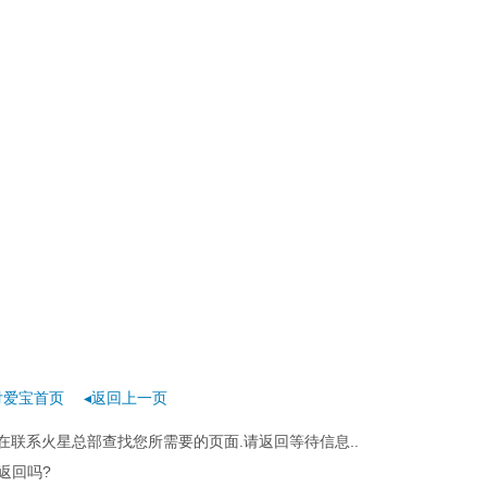
r
付爱宝首页
◂返回上一页
在联系火星总部查找您所需要的页面.请返回等待信息..
返回吗?