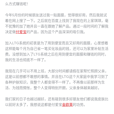
么方式赚钱呢！
今年5月份的时候朋友送过我一贴面膜，觉得很好用，然后我就试
着在网上搜了一下。之后就在百度上找到了我现在的上家琪琪，毫
不犹豫的加了她并且一直在跟她了解产品。通过一段时间的了解我
决定做
付爱宝
的产品，因为这个产品深深的吸引我。
加入LTG系统的初衷是为了用到便宜而且又好用的面膜，心里想着
这样能每个月为自己省一笔买化妆品的钱，还可以为家里补贴生活
费。没想到加入了LTG系统之后在用到便宜的面膜和赚钱的同时，
我的生活也彻底不一样了。
我现在几乎可以不用上班，大部分时间都请假在家帮忙照顾父亲，
这是以前想都不敢想的事情。并且在LTG这个大家庭中我学习到了
各种护肤知识，我整个人都变得不一样了。不再像以前那样为生
活、为钱而惆怅，整个人变得特别开朗，父亲身体越来越好。
我们家的日子也越过越好，还有碰到很多好朋友他们都说我皮肤比
以前好太多了，我想说这都是付爱宝
金欧莱
的功劳。