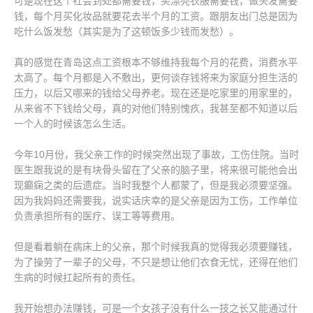
可是现在这个社会到处都需要钱，买漂亮衣服需要钱，做头发需要
钱，每个月买化妆品就要花去半个月的工资。跟朋友出门总是因为
吃什么饭发愁（其实是为了这顿饭多少钱而发愁）。
真的感觉在青岛这点工资根本不够维持我每个月的花费，消费水平
太高了。每个月都是入不敷出，更何谈存钱将来为家庭分担生活的
压力，以后又哪来的钱给父母养老。现在还是吃家里的用家里的，
从来省不下钱给父母，真的对他们特别愧疚，我甚至都不知道以后
一个人的时候该怎么生活。
今年10月份，我父亲工作的时候突然出现了事故，工伤住院。当时
医生跟我说的是有块骨头留在了父亲的脑子里，将来很可能他会出
现癫痫之类的后遗症。当时我整个人都蒙了，但是我必须要坚强。
因为我妈妈还需要我，说实话庆幸的是父亲是因为工伤，工作单位
负责承担所有的医疗、误工等等费用。
但是看着躺在病床上的父亲，那个时候我真的觉得我必须要赚钱，
为了操劳了一辈子的父母，不只是想让他们衣食无忧，还得在他们
生病的时候扛起所有的责任。
我开始想办法赚钱，可是一个女孩子没有什么一技之长又能通过什