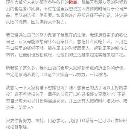
现在大部分人身边都有各种各样的
微商
，我每天看朋友圈的时候看
到的也是各种刷屏。不过在这里我想说加入微商的时候对于公司产
品、团队的选择非常重要。如果你连产品都选择不好的话，注定是
失败的微商，因为选择大于努力。
我已经通过自己的努力改变了我现在的生活，我还想赚更多的钱让
自己、让父母能够想穿什么就穿什么，想吃什么就吃什么，不用在
乎口袋里的钱够不够。能在周末的时候跟家人一起到周围的城市去
转转，让他们也放松放松，让他们的生活越来越充实越来越幸福。
听我说了这么多，我也由衷的希望大家能够勇敢的迈出你的步伐，
坚定地跟随着我们LTG这个大家庭一起努力，一起赚钱。
我想问一下大家有谁不想赚钱吗？谁不想自己的孩子可以上好的学
校？谁不希望操劳了一辈子的父母可以吃好喝好安享晚年?谁不希
望自己每天可以打扮得漂漂亮亮，并且还有大把的时间陪父母、陪
孩子、陪爱人?
只要你肯努力、坚持、用心学习，我们LTG系统一定可以让你轻轻
松松赚到钱。