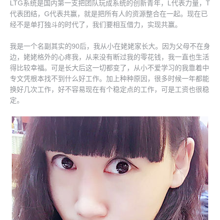
LTG系统是国内第一支把团队玩成系统的创新青年，L代表力量，T
联系美世欣
代表团结，G代表共赢，就是把所有人的资源整合在一起。现在已
艺苏简介
经不是单打独斗的时代了，我们要相互借力，实现共赢。
我是一个名副其实的90后，我从小在姥姥家长大。因为父母不在身
边，姥姥格外的心疼我，从来没有断过我的零花钱，我一直也生活
得比较幸福。可是长大后这一切都变了，从小不爱学习的我靠着中
专文凭根本找不到什么好工作。加上种种原因，很多时候一年都能
换好几次工作，好不容易现在有个稳定点的工作，可是工资也很稳
定。