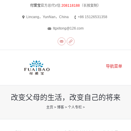
付爱宝
官方总代V信
208118188
（长按复制）
Lincang，YunNan，China
+86 15126531358
ltgxitong@126.com
导航菜单
首页
改变父母的生活，改变自己的将来
关于我们
你在这里：
主页
>
博客
>
个人专栏
>
付爱宝产品
博客